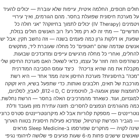
חולים תכופים, החלמה איטית, עייפות שלא עוברת — יכולים להעיד
על מערכת חיסונית שפועלת בחסר. מהם הגורמים, ואיך עירויי
ויטמינים (IV Therapy) יכולים לתמוך בחיזוקה? "אני חולה כל
חודשיים" — מתי זה לא רק מזל רע? רוב האנשים חולים בנזלת,
שפעת, או דלקות גרון כמה פעמים בשנה — וזה נחשב תקין. אבל יש
אנשים שנדמה שהם "חוטפים" כל מחלה שעוברת ליד, מתקשים
להחלים, ואחרי כל מחלה מרגישים עייפים ומדוכדכים שבועות.
כשהדפוס הזה חוזר על עצמו, כדאי לשאול: האם מערכת החיסון שלי
מקבלת את מה שהיא צריכה? כיצד עומס הסביבה המודרנית
"מכה" בחיסוניות? מערכת החיסון אינה ממד אחד — היא רשת
מורכבת של תאים, חלבונים ואותות. כדי שתפעל בשיא, היא זקוקה
לחומצות שומן אומגה-3, לוויטמינים D, C ו-B12, לאבץ, לסלניום,
למגנזיום, ועוד. כשאחד מהמרכיבים האלה בחסר — הרשת נחלשת.
כמה מהגורמים הנפוצים לחסרים: תזונה עתירת מזון מעובד ודלת
נוטריינטים — מספקת קלוריות אבל לא מיקרונוטריינטים סטרס כרוני
— מגביר הפרשת קורטיזול, שמדכא פעילות חיסונית בטווח הארוך
שינה לקויה — מחקרים שפורסמו ב-Sleep Medicine מראים
שאנשים שישנים פחות מ-6 שעות פגיעים פי שלושה לזיהומי נגיפי