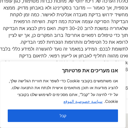
כוללת הערכה של ריכוז יחסי של מתכות כבדות מסוימות, כגון עופרת
וכספית, אך כאמור — מדובר בסקרינינג ולא באבחון מדויק. ממצא
מחשיד ידרוש בדיקת מעבדה אנליטית לאישור. כמה זמן לוקחת
הבדיקה? הסריקה עצמה אורכת כמה דקות. השיחה הרפואית
שלאחריה נמשכת לרוב 20–30 דקות. האם ניתן לבצע את הבדיקה
תוך כדי טיפולים רפואיים אחרים? ברוב המקרים כן, אך יש לציין
לרופא את כל הטיפולים והתרופות הנוכחיות לפני הבדיקה.
לתשומת לבכם: המידע במאמר זה נועד להעשרה ולמידע כללי בלבד
ואינו מהווה תחליף לאבחון או לייעוץ רפואי. לתיאום בדיקת
OligoCheck ב-S.K Medical Center, צרו קשר כאן או חייגו 04-
9111166 | 050-8387771.
אנו מעריכים את פרטיותך
אנו משתמשים בקובצי Cookie כדי לשפר את חוויית הגלישה שלך,
06/07/2026
/
لا توجد التعليقات
إقرأ المزيد
להציג מודעות או תוכן מותאמים אישית ולנתח את התנועה שלנו.
על ידי לחיצה על "קבל", אתם מסכימים לשימוש שלנו בקובצי
Cookie.
سياسة خصوصية الموقع
קבל
العربية