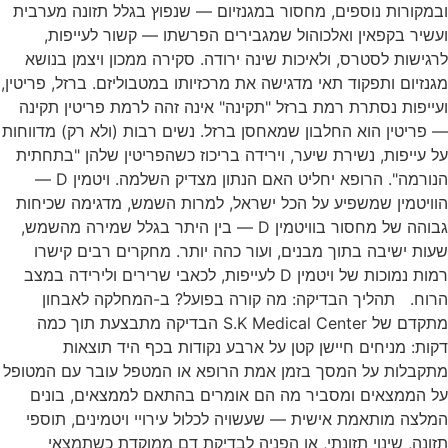
ובמקורות נוספים, מחסור במגנזיום — שנפוץ בגלל תזונה מערבית
ועשיר בקפאין ואלכוהול שמגבירים הפרשתו — קשור לעייפות,
לרגישות לסטרס, ולאיכות שינה ירודה. סקירה ממכון ויצמן בנושא
מגנזיום ותפקוד תאי מדגישה את מרכזיותו במטבוליזם. ברזל, פריטין,
ועייפות נסתרת רמת ברזל "תקינה" אינה זהה לרמת פריטין תקינה
— פריטין הוא החלבון שמאחסן ברזל. נשים רבות (ולא רק) מדווחות
על עייפות, נשירת שיער, וירידה בריכוז כשהפריטין שלהן "בתחתית
הנורמה". הרופא יחליט האם הנתון מצדיק השלמה. ויטמין D —
הוויטמין שמשפיע על הכל ישראל, למרות השמש, מדגימה שכיחות
גבוהה של מחסור בוויטמין D — בין היתר בגלל שמירה מהשמש,
שעות ישיבה בתוך מבנים, ועור כהה יותר. מחקרים רבים קישרו
רמות נמוכות של ויטמין D לעייפות, לכאבי שרירים ולירידה במצב
הרוח. תהליך הבדיקה: מה קורה בפועל? ב-המחלקה לאבחון
מתקדם של S.K Medical Center הבדיקה מתבצעת תוך כמה
דקות: מניחים חיישן קטן על ארבע נקודות בכף היד תוצאות
מתקבלות על המסך בזמן אמת הרופא או המטפל עובר עם המטופל
על הממצאים ומסביר מה הם אומרים בהתאם לממצאים, בונים
המלצה מותאמת אישית — שעשויה לכלול עירויי ויטמינים, תוספי
תזונה, שינוי תזונתי, או הפניה לבדיקת דם ממוקדת כשתמצאי