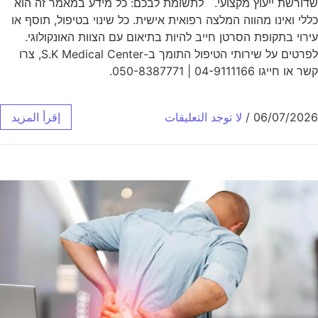
שדורשת ייעוץ מקצועי. לתשומת לבכם: כל מידע במאמר זה הוא
כללי ואינו מהווה המלצה רפואית אישית. כל שינוי בטיפול, תוסף או
עירוי בתקופת הסרטן חייב להיות בתיאום עם הצוות האונקולוגי.
לפרטים על שירותי הטיפול התומך ב-S.K Medical Center, צרו
קשר או חייגו 04-9111166 | 050-8387771.
06/07/2026
/
لا توجد التعليقات
إقرأ المزيد