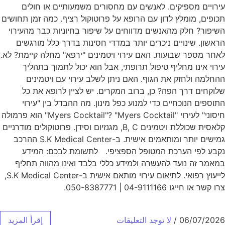
עירויים מספיקים. לאנשים עם מחסורים משמעותיים או חולים
תכופים, מומלץ לדון עם הרופא על פרוטוקול רציף. כמה זמן תחושים
השיפור? חלק מהאנשים מדווחים על שיפור בחיוניות כבר מהעירוי
הראשון. שינויים ניכרים יותר במדדי חסינות בדרך כלל מורגשים
לאחר מספר שבועות. האם עירוי ויטמינים "ירפא" מחלה קיימת? לא.
עירוי אינו מחליף טיפול תרופתי, אבל הוא יכול לתמוך בתהליך
ההחלמה ולחזק את הגוף. האם ניתן לשלב עירוי עם ויטמינים
שלוקחים דרך הפה? כן, ברוב המקרים. יש לציין לרופא את כל
התוספים הנוכחיים כדי למנוע כפל מינון. מה ההבדל בין "עירוי
חיסוני" לעירוי "Myers Cocktail"? "Myers Cocktail" הוא פרמולה
קלאסית שכוללת ויטמינים B, C, מגנזיום וסידן. פרוטוקולים מודרניים
גמישים יותר ומותאמים אישית. ב-S.K Medical Center ההרכב
נקבע לפי הערכת המטופל הספציפי. לתשומת לבכם: המידע
במאמר זה נועד להעשרה ולמידע כללי בלבד ואינו מהווה תחליף
לייעוץ רפואי. לתיאום עירוי מותאם אישית ב-S.K Medical Center,
צרו קשר או חייגו 04-9111166 | 050-8387771.
06/07/2026
/
لا توجد التعليقات
إقرأ المزيد