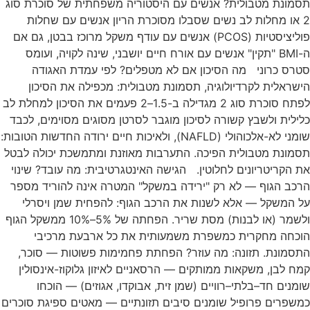
תסמונת מטבולית? אנשים עם היסטוריה משפחתית של סוכרת סוג
2 או מחלות לב נשים שסבלו מסוכרת הריון אנשים עם שחלות
פוליציסטיות (PCOS) אנשים עם עודף משקל מרוכז בבטן, גם אם
ה-BMI "תקין" אנשים עם אורח חיים יושבני, שינה לקויה, ועומס
סטרס כרוני מה הסיכון אם לא מטפלים? לפי עמדת האגודה
הישראלית לקרדיולוגיה, תסמונת מטבולית: מכפילה את הסיכון
לפתח סוכרת סוג 2 מגדילה ב-1.5–2 פעמים את הסיכון למחלת לב
כלילית ולשבץ קשורה לסיכון מוגבר לסרטן מסוגים מסוימים, לכבד
שומני לא-אלכוהולי (NAFLD), ולאיכות חיים ירודה החדשות הטובות:
תסמונת מטבולית הפיכה. התערבות מאוזנת ומתמשכת יכולה לבטל
את הקריטריונים לחלוטין. הגישה האינטגרטיבית: מה עובד? שינוי
הרכב הגוף — לא רק "ירידה במשקל" המטרה אינה להוריד מספר
על המשקל — אלא לשנות את הרכב הגוף: להפחית שמן ויסרלי
ולשמר (או לבנות) מסת שריר. הפחתה של 5%–10% ממשקל הגוף
הוכחה מחקרית כמשפרת משמעותית את כל ארבעת מרכיבי
התסמונת. תזונה: מה עוזר? הפחתת פחמימות פשוטות — סוכר,
קמח לבן, משקאות ממותקים — הרסאניים לאיזון גלוקוז-אינסולין
שומנים חד–בלתי–רוויים (שמן זית, אבוקדו, אגוזים) — הוכחו
כמשפרים פרופיל שומנים סיבים תזונתיים — מאטים ספיגת סוכרים