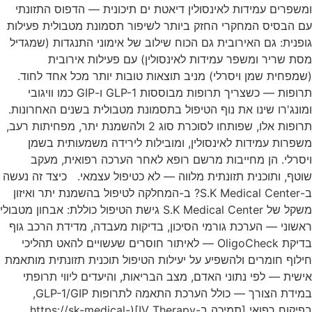
ומשפרים עמידות לאינסולין דיאטת ים תיכונית — הדפוס התזונתי
עם הבסיס המחקרי החזק ביותר לשיפור תסמונת מטבולית פעילות
גופנית: גם האירובית גם הכוח שילוב של אימוני התנגדות (שמגדיל
מסת שריר ומשפר עמידות לאינסולין) עם פעילות אירובית
(שמפחית שמן ויסרלי) מניב תוצאות טובות יותר מכל אחד לחוד.
תרופות — כשצריך תרופות מבוססות GLP-1 ו-GIP כמו וויגובי
ומונג'רו שינו את נוף הטיפול בתסמונת מטבולית בשנים האחרונות.
תרופות אלו, שפותחו לסוכרת סוג 2 ולהשמנת יתר, מפחיתות רעב,
משפרות עמידות לאינסולין, ומובילות לירידה משמעותית בשמן
ויסרלי. הן מחייבות מרשם רופא לאחר הערכה רפואית, מעקב
שוטף, ותוכנית תזונתית מלווה — לא כטיפול עצמאי. כיצד זה נעשה
ב-S.K Medical Center? ב-המחלקה לטיפול בהשמנת יתר ואיזון
משקל של S.K Medical Center גישת הטיפול כוללת: אבחון מטבולי
ראשוני — הערכת גורמי הסיכון, בדיקות מעבדה, מדידת הרכב גוף
בדיקת OligoCheck — לאיתור חוסרים שעשויים להאט תהליכי
חילוף חומרים ולהשפיע על יעילות הטיפול תוכנית תזונתית מותאמת
אישית — לפי נתוני האדם, מצב הבריאות, והיעדים ליווי תרופתי
במידת הצורך — כולל הערכת התאמה לתרופות GLP-1/GIP,
בפיקוח רפואי [תמיכה ב-IV Therapy](https://sk-medical-