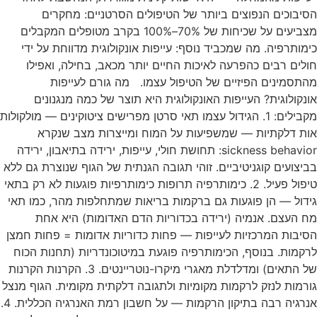
הסיבוכים הנפוצים ביותר של הטיפולים הסרטניים: מחקרים
מצביעים על שכיחות של 70%–100% בקרב מטופלים המקבלים
כימותרפיה. מה שמכביד נוסף: עייפות אונקולוגית מדווחת על ידי
חולים רבים כהפרעה לאיכות החיים יותר מכאב, בחילה, ואפילו
מהתסמינים הפיזיים של הטיפול עצמו. מה גורם לעייפות
אונקולוגית? העייפות האונקולוגית היא תוצר של כמה מנגנונים
מקבילים: 1. הגידול עצמו תאי סרטן מפרישים ציטוקינים — מולקולות
אות דלקתיות — שמשפיעות על המוח ומייצרות מצב שנקרא
sickness behavior: תחושת חולי, עייפות, ירידה בתיאבון, ירידה
בביצועים קוגניטיביים. זוהי תגובה הגנתית של הגוף שנוצרת גם ללא
טיפול פעיל. 2. כימותרפיה תרופות כימותרפיות פוגעות לא רק בתאי
גידול — הן פוגעות גם ברקמות בריאות שמתחלפות מהר, כמו תאי
מח העצם. אנמיה (ירידה בכדוריות הדם האדומות) היא אחת
הסיבות המרכזיות לעייפות — פחות כדוריות אדומות = פחות חמצן
לרקמות. בנוסף, הכימותרפיה פוגעת במיטוכונדריות (תחנות הכוח
של התאים) ומדלדלת מאגרי מיקרו-נוטריינטים. 3. הקרנות הקרנות
גורמות לנזק לרקמות מקומיות ולתגובה דלקתית מקומית. הגוף מנצל
אנרגיה רבה בתיקון הרקמות — על חשבון רמת האנרגיה הכללית. 4.