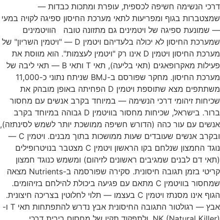
דרכי הנשימה חשיפה לכספית, עופרת ומתכות כבדות —
שמצטברות בגוף ומפריעות לתאי מערכת החיסון ספיגה לקויה במעי
— שמונעת ספיגה של ויטמינים גם מתזונה טובה הוויטמינים
שמערכת החיסון לא יכולה בלעדיהם ויטמין D — "ויטמין השריון" של
מערכת החיסון ויטמין D אינו רק "ויטמין לעצמות". הוא מווסת את
פעילות מאקרופאגים (תאי בליעה), תאי T ותאי B — תאי ליבה של
מערכת החיסון. מחקר שפורסם ב-BMJ שניתח נתוני כ-11,000
משתתפים מצא שתוספת ויטמין D הפחיתה באופן מובהק את
שכיחות זיהומי דרכי הנשימה — במיוחד בקרב אנשים עם מחסור
ברור. בישראל, שכיחות מחסור בוויטמין D גבוהה במיוחד בקרב
אנשים עם עור כהה (הדורש חשיפה ממושכת יותר לשמש לסינתזה),
ובקרב אנשים שעובדים שעות ממושכות בתוך מבנים. ויטמין C —
נוגד החמצון שנלחם בקו הראשון ויטמין C מצטבר בנויטרופילים
(תאי דם לבנים שמגיבים ראשונים לזיהום) ומשמש כנוגד חמצון
קריטי בזמן תגובה חיסונית. סקירה שפורסמה ב-Nutrients מצאה
שמחסור בוויטמין C מתאם עם פגיעה ביכולת להילחם בזיהומים.
הגוף אינו מסנתז ויטמין C בעצמו — תלוי לחלוטין בצריכה חיצונית.
אבץ — רגולטור התגובה החיסונית אבץ נדרש להתפתחות תאי T ו-
NK (Natural Killer), ולתפקוד תקין של מחסום רירית דרכי