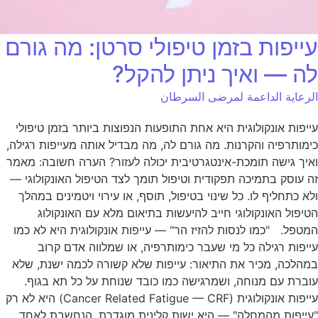
עייפות בזמן טיפולי סרטן: מה גורם
לה — ואיך ניתן להקל?
الرعاية الداعمة لمرضى السرطان
עייפות אונקולוגית היא אחת התופעות הנפוצות ביותר בזמן טיפולי
כימותרפיה והקרנות. מה גורם לה, מה מבדיל אותה מעייפות רגילה,
ואיך גישה תומכת-אינטגרטיבית יכולה לעזור? הערה חשובה: מאמר
זה עוסק בתמיכה תפקודית וטיפול תומך לצד הטיפול האונקולוגי —
ולא כתחליף לו. כל שינוי בטיפול, תוסף, או עירוי ויטמינים במהלך
הטיפול האונקולוגי חייב להיעשות בתיאום מלא עם האונקולוג
המטפל. "כמו לנסות להזיז הר" — עייפות אונקולוגית היא לא כמו
עייפות רגילה כל מי שעבר כימותרפיה, או שמלווה אדם קרוב
במהלכה, מכיר את התיאור: עייפות שלא קשורה לכמה ישנת, שלא
עוברת עם מנוחה, ושמרגישה כמו כובד שנוחת על כל תא בגוף.
עייפות אונקולוגית (Cancer Related Fatigue — CRF) היא לא רק
"עייפות מהמחלה" — היא ישות קלינית מוגדרת, הנחשבת לאחד