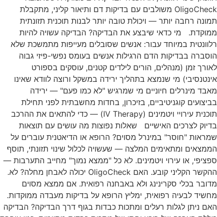
OligoCheck משולבים עם בדיקות דם ותיאור קליני, מתקבלת
תמונה רחבה יותר — ויכולת טובה יותר לבנות תוכנית תזונתית
ממוקדת. מי כדאי שיבצע את הבדיקה? הבדיקה עשויה להיות
רלוונטית במיוחד עבור: אנשים שסובלים מעייפות מתמשכת שלא
הוסברה בבדיקות הדם הרגילות אנשים בעומס נפשי-פיזי גבוה
לאורך זמן (מנהלים, הורים לילדים קטנים, עוסקים בספורט
אינטנסיבי) מי שנמצא בתהליך ירידה במשקל ורוצה לוודא שאינו
מאבד מינרלים חיוניים מי שמרגיש "לא כמו פעם" — ירידה
בביצועים קוגניטיביים, בזיכרון, בחדות מחשבתית לפני תחילת
תוכנית עירויי ויטמינים (IV Therapy) — כדי להתאים את ההרכב
בדיוק לצרכים האישיים שאלות נפוצות מה עושים עם תוצאות
שמראות "חוסר" במינרל מסוים? הרופא או הדיאטנית עוברים על
הממצאים ומתאימים המלצה — שעשויה לכלול שינוי תזונתי, תוסף
ספציפי, או עירוי ויטמינים. לא כל "ממצא נמוך" מחייב התערבות —
ההקשר הקליני קובע. האם OligoCheck יכולה לאבחן מחלה? לא.
מדובר בכלי סקרינינג ולא באבחנה רפואית. אם ממצא מסוים
מחשיד לבעיה רפואית, ימליץ הרופא על בדיקות מעבדה ממוקדות.
האם ניתן לגלות רעלים ומתכות כבדות בגוף דרך הבדיקה? הבדיקה