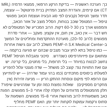
כך: הערכה ראשונית — בדיקת הרקע הרפואי, ממצאי הדמיה (MRI,
CT) אם קיימים, והגדרת המצב המדויק בניית פרוטוקול — עוצמה,
תדר ומשך הטיפול נקבעים לפי סוג הבעיה ועוצמת הכאב מפגשי
טיפול — המטופל שוכב בנוחות, הסליל מוצב על אזור הכאב,
והמפגש אורך בין 30 ל-60 דקות. הרוב המכריע של המטופלים לא
חש דבר — אין כאב, אין חום, אין עקצוץ. מעקב — אחרי סדרת
מפגשים (לרוב 10–20), מוערכת ההתקדמות ומחליטים על המשך
ב-S.K Medical Center ה-PEMF משולב לרוב עם גישות אחרות
— כמו טיפול בתא לחץ עבור מצבים שבהם יש פגיעה ברקמה —
ומתואם עם פיזיותרפיסט כשנדרש. סיכוני ומגבלות הטיפול PEMF
נחשב לבטוח במיוחד — בלי תרופות, בלי מחטים, בלי קרינה. יש
עם זאת התוויות נגד: קוצב לב מושתל — שדה מגנטי עלול להפריע
לפעולתו ביסוסים מתכתיים (כמו ברגי עמוד שדרה) — יש להתייעץ
עם הרופא לפי מיקום ונוסחת ההתקן הריון — מניעה זהירות (אין
מחקרים מספיקים) שאלות נפוצות כמה זמן עד שמרגישים שיפור?
חלק מהמטופלים מדווחים על הקלה קלה אחרי 3–5 מפגשים. הפגת
כאב משמעותית לרוב מורגשת אחרי 8–15 מפגשים. השפעות על
סחוס ורקמות עמוקות לוקחות יותר זמן. האם PEMF מחליף