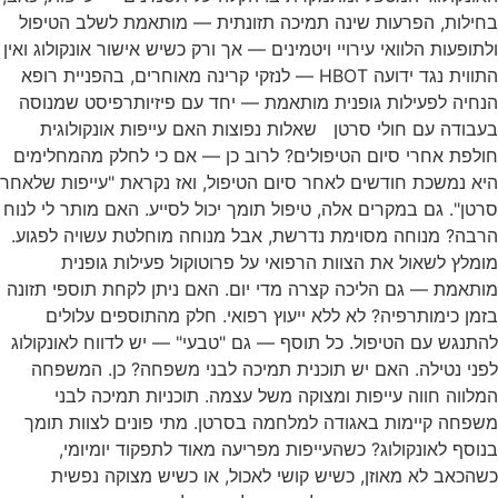
בחילות, הפרעות שינה תמיכה תזונתית — מותאמת לשלב הטיפול
ולתופעות הלוואי עירויי ויטמינים — אך ורק כשיש אישור אונקולוג ואין
התווית נגד ידועה HBOT — לנזקי קרינה מאוחרים, בהפניית רופא
הנחיה לפעילות גופנית מותאמת — יחד עם פיזיותרפיסט שמנוסה
בעבודה עם חולי סרטן שאלות נפוצות האם עייפות אונקולוגית
חולפת אחרי סיום הטיפולים? לרוב כן — אם כי לחלק מהמחלימים
היא נמשכת חודשים לאחר סיום הטיפול, ואז נקראת "עייפות שלאחר
סרטן". גם במקרים אלה, טיפול תומך יכול לסייע. האם מותר לי לנוח
הרבה? מנוחה מסוימת נדרשת, אבל מנוחה מוחלטת עשויה לפגוע.
מומלץ לשאול את הצוות הרפואי על פרוטוקול פעילות גופנית
מותאמת — גם הליכה קצרה מדי יום. האם ניתן לקחת תוספי תזונה
בזמן כימותרפיה? לא ללא ייעוץ רפואי. חלק מהתוספים עלולים
להתנגש עם הטיפול. כל תוסף — גם "טבעי" — יש לדווח לאונקולוג
לפני נטילה. האם יש תוכנית תמיכה לבני משפחה? כן. המשפחה
המלווה חווה עייפות ומצוקה משל עצמה. תוכניות תמיכה לבני
משפחה קיימות באגודה למלחמה בסרטן. מתי פונים לצוות תומך
בנוסף לאונקולוג? כשהעייפות מפריעה מאוד לתפקוד יומיומי,
כשהכאב לא מאוזן, כשיש קושי לאכול, או כשיש מצוקה נפשית