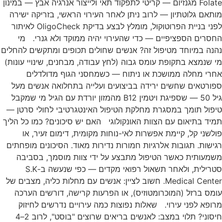
Folate מגנזיום — קריטי לתפקוד תאי ולייצור אנרגיה אבץ — במינון
מותאם גלוטתיון — לרוב ניתן לאחר העירוי הראשי, בזריקה ישירה
לפני בניית הפרוטוקול, מומלץ לבצע בדיקת OligoCheck לאיתור
החסרים הספציפיים — כדי שהעירוי יהיה ממוקד ולא גנרי. מי
נהנה במיוחד מטיפול זה? אנשים שחולים תכופים ומתקשים להחלים
מי שנמצא בתקופת עומס גבוה (לחץ עבודה, מבחנים, שינויי עונות)
אחרי מחלה ממושכת או ניתוח — כשמחסני הגוף מדולדלים
ספורטאים שחשים ירידה בביצועים ועלייה בתחלואה אנשים מעל
גיל 50 — שספיגת ויטמין B12 מהמזון יורדת עם הגיל מי שמקבל
טיפול תומך במסגרת מחלקת הטיפול האינטגרטיבי לחולי סרטן —
תמיד בתיאום עם הצוות האונקולוגי האם יש סיכונים? כמו כל הליך
פולשני קל, קיימת אפשרות לאי-נוחות מקומית, דימום זעיר, או
רגישות. תגובות אלרגיות חמורות נדירות מאוד. הסיכונים מופחתים
משמעותית כאשר הטיפול מתבצע על ידי צוות מוסמך, בסביבה
סטרילית, ולאחר תשאול רפואי מקדים — כפי שנעשה ב-S.K
Medical Center. חשוב לציין: אנשים עם מחלות כליה, מצבים של
עומס ברזל (המוכרומטוזיס), או הפרעות קרישה, דורשים הערכה
מרופא לפני עירוי. שאלות נפוצות כמה עירויים נדרשים לחיזוק
חיסוני? תלוי במצב: לאנשים בריאים שרוצים "בוסט", לרוב 2–4