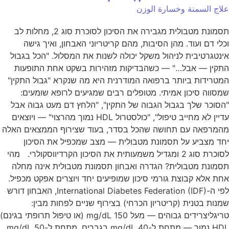
علاج السمنة وخسارة الوزن
תסמונת מטבולית מגבירה את הסיכון לסוכרת סוג 2, מחלות לב
וכלי דם ועוד. מהן הסיבות, מהם קריטריוני האבחון, ואיך גישה
אינטגרטיבית לניהול משקל יכולה לשנות את המסלול. "הכל בגבול
התקין — אבל…" — כשהבדיקות מזהירות בשקט אחת התופעות
המטרידות ביותר ברפואה המודרנית היא מה שנקרא "גבול התקין"
שמסווה סיכון אמיתי. מטופלים רבים שמגיעים לרופא שומעים:
"הסוכר שלך בגבול הגבוה של התקין", "הלחץ דם מעט גבוה אבל
עדיין לא מחייב טיפול", "כולסטרול HDL נמוך מהרצוי" — ויוצאים
מהמרפאה עם תחושה שהכל בסדר, בעוד שצירוף הממצאים האלה
יחד מצביע על תסמונת מטבולית — מצב שמכפיל את הסיכון
לסוכרת סוג 2 ומגדיל משמעותית את הסיכון הקרדיווסקולרי. מהי
תסמונת מטבולית? הגדרה ואבחון תסמונת מטבולית אינה מחלה
אחת אלא קבוצת גורמי סיכון שמופיעים יחד ויוצרים אפקט מכפיל.
לפי ה-International Diabetes Federation (IDF), האבחון דורש
שמנות בטנית (קריטריון הכרחי) בצירוף שניים לפחות מבין:
טריגליצרידים גבוהים — מעל 150 mg/dL (או טיפול תרופתי בגינם)
HDL נמוך — מתחת ל-40 mg/dL בגברים, מתחת ל-50 mg/dL