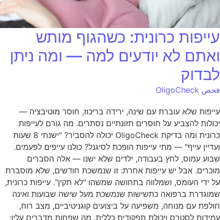
עייפות כרונית: כשהגוף מותש
ואתם לא יודעים למה — ומה ניתן
לבדוק
فحص OligoCheck
עייפות שלא עוברת עם שינה, ירידה בריכוז, חוסר מוטיבציה —
יכולות להצביע על חוסרים תזונתיים נסתרים. מה גורם לעייפות
כרונית ומה בדיקת OligoCheck יכולה להסביר? "ישנתי 8 שעות
ועדיין עייף" — מתי עייפות הופכת לסיגנל? כולנו עייפים לפעמים.
שבוע עמוס, לחץ בעבודה, ילדים שלא ישנו — אלה הסברים
מוכרים. אבל יש עייפות אחרת: זו שנמשכת חודשים, שלא מוסברת
על ידי העומס, ושמלווה בתחושה שמשהו "לא תקין". עייפות כרונית,
שמוגדרת ברפואה כתשישות שנמשכת מעל שישה שבועות ואינה
חולפת עם מנוחה, משפיעה על ביצועים קוגניטיביים, מצב רוח,
עמידות לסטרס ויכולת תפקודית כללית. מה שפחות מדברים עליו: