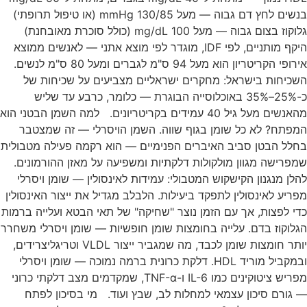
בנשים לחץ דם גבוה — מעל 130/85 mmHg (או טיפול תרופתי)
גלוקוז בצום גבוה — מעל 100 mg/dL (כולל סוכרת מאובחנת)
היקף מותניים, לפי IDF, מוגדר לפי מוצא אתני — לאנשים ממוצא
אירופי הקריטריון הוא מעל 94 ס"מ לגברים ומעל 80 ס"מ לנשים.
השכיחות בישראל: מחקרים ישראליים מצביעים על שכיחות של
כ-25%–35% באוכלוסייה הבוגרת — כלומר, כרבע עד שליש
מהאנשים מעל גיל 40 עמידים בקריטריונים. למה השמן הבטני הוא
המפתח? לא כל שומן בגוף שווה. השמן הויסרלי — זה שמצטבר
בחלל הבטן סביב האיברים הפנימיים — הוא רקמה פעילה מטבולית
שמפרישה מגוון מולקולות דלקתיות ומשפיעה על מאזן ההורמונים.
להלן מנגנון הקישקוש המטבולי: עמידות לאינסולין — שומן ויסרלי
מפריע לאינסולין לתפקד ביעילות. הלבלב מגדיל את ייצור האינסולין
כדי לפצות, אך עם הזמן נוצר "שחיקה" של תאי הבטא ועלייה ברמות
הגלוקוז בדם. עלייה בחומצות שומן חופשיות — שומן ויסרלי משחרר
יותר חומצות שומן לכבד, מה שמגביר ייצור VLDL וטריגליצרידים,
ובמקביל מוריד HDL. דלקת כרונית ברמה נמוכה — שומן ויסרלי
מפריש ציטוקינים כמו IL-6 ו-TNF-α, שמקדמים מצב דלקתי כרוני
— גורם סיכון עצמאי למחלות לב, שבץ ועוד. מי בסיכון לפתח