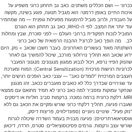
ככרוני — ושם הכללים משתנים. כאב גב תחתון כרוני משפיע על
איכות החיים באופן דרמטי: הוא מגביל תנועה, פוגע בשינה, מקשה
על העבודה, ולרוב מוביל להימנעות מפעילות גופנית — מה שמחמיר
עוד יותר את המצב. לפי ה-WHO, כאב גב תחתון הוא הגורם
המוביל לנכות תפקודית ברחבי העולם — לפני סוכרת, שבץ ומחלות
לב. מה הופך כאב לכרוני? ההבנה הרפואית של כאב כרוני
השתנתה מאוד בעשורים האחרונים. בעבר חשבו שכאב = נזק. היום
ידוע שכאב הוא תהליך נוירולוגי מורכב, שיכול להמשיך גם לאחר
שהנזק הפיזי נרפא, ויכול לנבוע ממגוון מנגנונים: מנגנוני המעבר
לכרוניות רגישות מרכזית (Central Sensitization): המוח ומערכת
העצבים המרכזית "לומדים כאב" — עצבי כאב הופכים רגישים יותר,
עד שגירויים שבדרך כלל לא כואבים מועברים ככאב. זהו מנגנון
שנחקר עמוקות ומסביר למה כאב כרוני לא תמיד מתואם עם ממצאי
MRI. דלקת כרונית ברמה נמוכה: ברקמות סביב חוליות או דיסקים
שעברו פגיעה, תהליך דלקתי כרוני שורש ומקיים את הכאב גם ללא
"נזק פעיל". שינויים ניווניים (ספונדילוזיס, פריצות דיסק,
אוסטיאוארתריטיס): פגיעה מבנית בעמוד השדרה שיכולה לגרות
שורשי עצב ורקמות. גורמים פסיכוסוציאליים: סטרס, חרדה, דיכאון