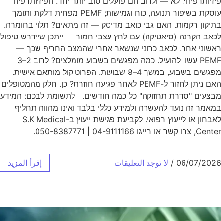
פיזיותרפיה? לא — ולרוב הם פועלים טוב יותר יחד. הפיזיותרפיה
עוסקת בשיפור תנועה, כוח וגמישות; PEMF מפחית דלקת ותומך
בתיקון רקמות. האם גבי כואב מדיסק — זה מתאים? תלוי בחומרה.
לכאב הקרנה (סיאטיקה) עם לחץ עצבי חמור — ייתכן שיידרש טיפול
ראשוני אחר. לכאב כרוני שנשאר אחרי שהמצב החריף שכך —
PEMF עשוי להועיל. כמה מפגשים בשבוע מומלצים? לרוב 2–3
מפגשים בשבוע, במשך 4–8 שבועות. הפרוטוקול מותאם אישית.
האם ניתן לחזור ל-PEMF לאחר פגיעה חוזרת? כן. חלק מהמטופלים
מבצעים "סדרת תחזוקה" כל כמה חודשים. לתשומת לבכם: המידע
במאמר זה נועד להעשרה ולמידע כללי בלבד ואינו מהווה תחליף
לאבחון או לייעוץ רפואי. לקביעת פגישת ייעוץ ב-S.K Medical
Center, צרו קשר או חייגו 04-9111166 | 050-8387771.
06/07/2026
/
لا توجد التعليقات
إقرأ المزيد