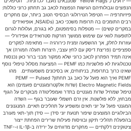
— ידועים כ"Yellow Flags" שמנבאים מעבר לכרוניות. הטיפולים
הנפוצים וגבולותיהם הגישות הנפוצות לכאב גב תחתון כרוני כוללות:
פיזיותרפיה — הטיפול הנוירולוגי הבסיסי הטוב ביותר, עם מחקרים
רבים התומכים בה תרופות משככי כאב (NSAIDs, אופיואידים
במקרים קשים) — מטפלות בסימפטום, לא בגורם, ועלולות לגרום
לתופעות לוואי עם שימוש ממושך הזרקות סטרואידים אפידורלי —
עוזרות לחלק, אך ההשפעה זמנית כירורגיה — מתאימה למקרים
ספציפיים (פריצת דיסק עם לחץ עצבי, היצרות תעלה חמורה) אך
אינה תמיד הפתרון לכאב כרוני שלא ממקור מבני ברור כאן נכנסות
טכנולוגיות לא פולשניות כמו PEMF — המציעות מסלול טיפולי נוסף
שאינו כרוך בתרופות, בניתוחים, או בסיכונים משמעותיים. מהו
PEMF ואיך הוא פועל על כאב גב תחתון? PEMF — Pulsed
Electro Magnetic Fields (שדות אלקטרומגנטיים פועמים) הוא
טיפול שמחיל שדות מגנטיים בתדר ואמפליטודה מבוקרים על הגוף
מבחוץ, ללא פולשנות. אין זרם חשמלי שעובר בגוף — השדה
המגנטי פועל על יוני תאים ומשפיע על תהליכים תאיים. המנגנונים
הביולוגיים המוצעים שיפור תנועת יוני סידן — סידן תוך-תאי מעורב
בהפעלת תהליכי תיקון ובוויסות פעילות שרירים הפחתת ייצור
ציטוקינים דלקתיים — מחקרים מדווחים על ירידה ב-IL-1β ו-TNF-