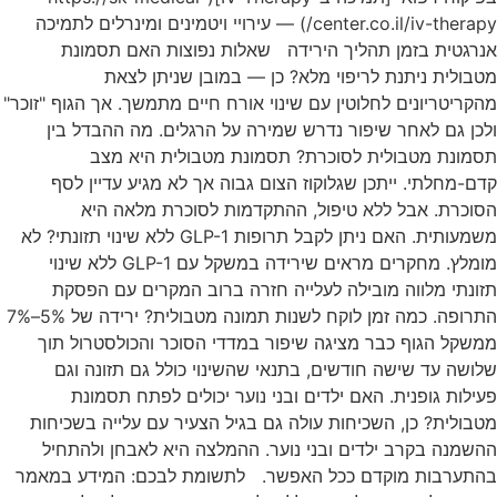
center.co.il/iv-therapy/) — עירויי ויטמינים ומינרלים לתמיכה
אנרגטית בזמן תהליך הירידה שאלות נפוצות האם תסמונת
מטבולית ניתנת לריפוי מלא? כן — במובן שניתן לצאת
מהקריטריונים לחלוטין עם שינוי אורח חיים מתמשך. אך הגוף "זוכר"
ולכן גם לאחר שיפור נדרש שמירה על הרגלים. מה ההבדל בין
תסמונת מטבולית לסוכרת? תסמונת מטבולית היא מצב
קדם-מחלתי. ייתכן שגלוקוז הצום גבוה אך לא מגיע עדיין לסף
הסוכרת. אבל ללא טיפול, ההתקדמות לסוכרת מלאה היא
משמעותית. האם ניתן לקבל תרופות GLP-1 ללא שינוי תזונתי? לא
מומלץ. מחקרים מראים שירידה במשקל עם GLP-1 ללא שינוי
תזונתי מלווה מובילה לעלייה חזרה ברוב המקרים עם הפסקת
התרופה. כמה זמן לוקח לשנות תמונה מטבולית? ירידה של 5%–7%
ממשקל הגוף כבר מציגה שיפור במדדי הסוכר והכולסטרול תוך
שלושה עד שישה חודשים, בתנאי שהשינוי כולל גם תזונה וגם
פעילות גופנית. האם ילדים ובני נוער יכולים לפתח תסמונת
מטבולית? כן, השכיחות עולה גם בגיל הצעיר עם עלייה בשכיחות
ההשמנה בקרב ילדים ובני נוער. ההמלצה היא לאבחן ולהתחיל
בהתערבות מוקדם ככל האפשר. לתשומת לבכם: המידע במאמר