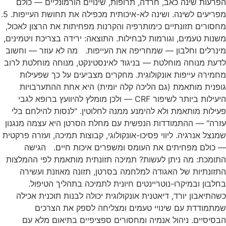
הפרעות שינה כאב, חרדה, תרופות, שינויים הורמונליים — כולם
מפריעים לשינה. ושינה לא-איכותית מכפילה את תחושת העייפות. 5.
מחסורים תזונתיים כימותרפיה והקרנות מפחיתות את הרצון לאכול,
משנות טעמים, וגורמות לבחילות. התוצאה: ירידה בצריכת ויטמינים,
מינרלים וחלבון — שמחריפה את העייפות. מה לא עוזר — וחשוב
לדעת מנוחה מוחלטת — בניגוד לאינסטינקט, מנוחה מוחלטת לרוב
מחמירה עייפות אונקולוגית. מחקרים מצביעים על כך שפעילות
גופנית מותאמת (גם הליכה קלה יומית) היא אחת ההתערבויות
היעילות ביותר לשיפור CRF — ולכן מומלץ להיוועץ ברופא לגבי
פעילות מותאמת ולא להימנע ממנה לחלוטין. "לנסות להילחם בלי
עזרה" — ההתמודדות הנפשית עם מחלת הסרטן היא עצמה מנגנון
שמנצל אנרגיה. ליווי פסיכו-אונקולוגי, קבוצות תמיכה, ועזרה פרקטית
— כולם מפחיתים את העומס ומשפרים איכות חיים. הגישה
התומכת: מה ניתן לעשות? תמיכה תזונתית מותאמת לפי ההמלצות
התזונתיות של האגודה למלחמה בסרטן, תזונה מאוזנת ועשירה
בחלבון ובמיקרו-נוטריינטים חיונית לתמיכה בתהליך הטיפול.
כשהתיאבון יורד, דיאטנית אונקולוגית יכולה לבנות תוכנית אכילה
שמתמודדת עם שינויי טעמים ומצליחה לספק את הצרכים
הבסיסיים. ניהול אנמיה ומחסורים ספציפיים בתיאום מלא עם