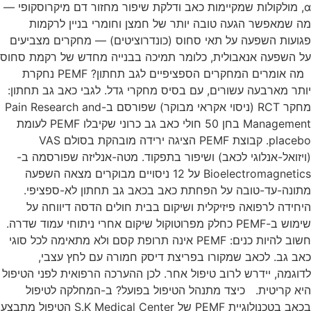
α, מולקולות שמקיימות כאב ודלקת שיפור מחזור דם מיקרוסקופי —
מה שמאפשר הגעה טובה יותר של חמצן וחומרי בניין לרקמות
פגועות השפעה על תאי סחוס (כונדרוציטים) — מחקרים מצביעים
על השפעה אנאבולית, כלומר תמיכה בבנייה מחדש של רקמת סחוס
מה אומרים המחקרים הספציפיים לגב תחתון? PEMF נחקרת
יותר מארבעה עשורים, עם בסיס מחקרי גדל. לגבי כאב גב תחתון:
מחקר RCT (ניסוי אקראי מבוקר) שפורסם ב-Pain Research and
Management בחן 50 חולי כאב גב כרוני שקיבלו PEMF לעומת
placebo. קבוצת PEMF הציגה ירידה מובהקת בסולם VAS
(ויזואל-אנלוגי לכאב) ושיפור בתפקוד. מטה-אנליזה שפורסמה ב-
Bioelectromagnetics על 12 ניסויים מבוקרים מצאה השפעה
מתונה-עד-טובה על הפחתת כאב בכאב גב תחתון לא-ספציפי.
היחידה לרפואה פיזיקלית ושיקום בבית חולים הדסה דיווחה על
שימוש ב-PEMF כחלק מפרוטוקול שיקום אחרי ניתוחי עמוד שדרה.
חשוב להיות כנים: PEMF אינה תרופת קסם ולא מתאימה לכל סוגי
כאב גב. לכאב שמקורו בפריצת דיסק חמורה עם לחץ עצבי,
לדוגמה, יידרש לרוב טיפול אחר. לכן ההערכה הרפואית לפני הטיפול
היא קריטית. כיצד מתנהל הטיפול בפועל? ב-המחלקה לטיפול
בכאב בטכנולוגיית PEMF של S.K Medical Center הטיפול מתבצע