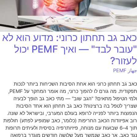
כאב גב תחתון כרוני: מדוע הוא לא
"עובר לבד" — ואיך PEMF יכול
לעזור?
جهاز PEMF
כאב גב תחתון כרוני הוא אחת הסיבות השכיחות ביותר לנכות
תפקודית. מה גורם לו להפוך כרוני, מה אומר המחקר על PEMF,
ולמי הטיפול מתאים? "הגב שוב" — מתי כאב גב הופך לבעיה
שצריך לטפל בה ברצינות? כאב גב תחתון הוא אחד הסיבות
הנפוצות ביותר לפנייה לרופא בעולם המערבי, ובישראל לא שונה.
רוב אפיזודות הכאב החריפות (כלומר, כאב שמופיע לפתע) חולפות
תוך 4–6 שבועות עם מנוחה, פיזיותרפיה בסיסית ולעיתים תרופות
נגד כאב. אך כאב שנמשך מעל שלושה חודשים מוגדר ברפואה