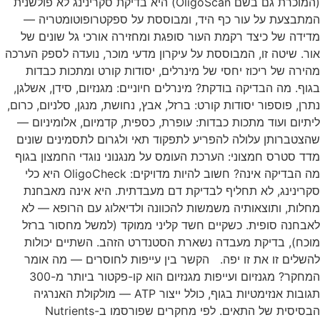
(המוכרת גם בשם OligoScan) היא בדיקת סקרינינג לא פולשנית
המתבצעת על עור כף היד, ומבוססת על ספקטרופוטומטריה —
מדידה של כיצד רקמת העור סופגת ומחזירה אורכי גל שונים של
אור. שיטה זו, המבוססת על עיקרון מדעי מוכר, נועדה לספק הערכה
מהירה של ריכוז יחסי של מינרלים, יסודות קורט ומתכות כבדות
בגוף. מה הבדיקה בודקת? מינרלים חיוניים: מגנזיום, סידן, אשלגן,
נתרן, פוספור יסודות קורט: ברזל, אבץ, נחושת, מנגן, סלניום, כרום,
ליתיום ועוד מתכות כבדות: עופרת, כספית, קדמיום, אלומיניום —
שהצטברותן עלולה להפריע לתפקוד תאי ולגרום לתסמינים שונים
מדד סטרס חמצוני: הערכת העומס על מנגנוני נוגדי החמצון בגוף
מה הבדיקה אינה? חשוב להיות מדויקים: OligoCheck היא כלי
סקרינינג, לא תחליף לבדיקת דם מעבדתית. היא אינה מאבחנת
מחלות, ותוצאותיה משמשות להכוונה ולדיאלוג עם הרופא — לא
לאבחנה סופית. כשקיים חשד קליני ממוקד (למשל מחסור ברזל
מוכח), בדיקת מעבדה נשארת הסטנדרט הזהב. השתיים יכולות
להשלים זו את זו יפה. הקשר בין עייפות לחוסרים — מה אומר
המחקר? מגנזיום ועייפות מגנזיום הוא קו-פקטור ביותר מ-300
תגובות אנזימטיות בגוף, כולל ייצור ATP — מולקולת האנרגיה
הבסיסית של התאים. לפי מחקרים שפורסמו ב-Nutrients