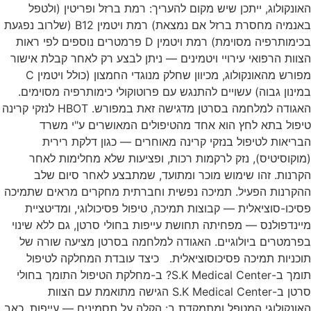
האונקולוג, ייתכן שיש מקום להעריך: רמת ברזל ופריטין (ולטפל
באנמיה מחסרת ברזל אם נמצאת) רמת ויטמין B12 (שלרוב נפגעת
בכימותרפיה מסוימת) רמת ויטמין D פרמטרים נוספים לפי ראות
הצוות הרפואי עירויי ויטמינים — ניתן לבצע רק לאחר קבלת אישור
מפורש מהאונקולוג, מכיוון שחלק מנוגדי החמצון (כולל ויטמין C
במינון גבוה) עשויים להתנגש עם פרוטוקולי כימותרפיה מסוימים.
האגודה למלחמה בסרטן מדגישה זאת במפורש. HBOT לנזקי קרינה
טיפול בתא לחץ הוא אחד מהטיפולים המאושרים ע"י משרד
הבריאות לטיפול בנזקי קרינה מאוחרים — כגון דלקת רירית
(מוקוסיטיס), נזק לרקמות רכות, ופציעות שלא מחלימות לאחר
הקרנות. זהו שימוש מוכר ומתועד, שמתבצע לאחר סיום שלב
ההקרנות הפעיל. תמיכה נפשית וחברתית מחקרים מראים שתמיכה
פסיכו-סוציאלית — קבוצות תמיכה, טיפול פסיכולוגי, ומדיטציית
מיינדפולנס — מפחיתה תחושת עייפות בחולי סרטן, גם ללא שינוי
בפרמטרים ביולוגיים. האגודה למלחמה בסרטן מציעה שורה של
תוכניות תמיכה פסיכוסוציאלית. כיצד עובדת המחלקה לטיפול
תומך ב-S.K Medical Center? ב-מחלקת הטיפול התומך בחולי
סרטן ב-S.K Medical Center הגישה מתואמת עם הצוות
האונקולוגי המטפל ומתמקדת ב: הקלה על תסמינים — עייפות, כאב,