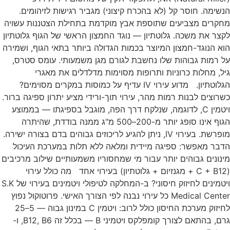
הנשימה. חוסר קל (לא בהכרח קיצוני) מגביר רגישות לזיהומים.
מחקרים מצביעים שתוספת אבץ מוקדמת בתחילת הצטננות עשויה
לקצר את משכה. גלוטתיון — נוגד החמצון הראשי של הגוף גלוטתיון
הוא הנוגד-חמצון המיוצר בכמות הגדולה ביותר בתאי הגוף, ושמירה
על רמות גבוהות שלו נחשבת לגורם מגן משמעותי. עומס סטרס,
גיל, מחלות כרוניות ותרופות מסוימות מדלדלים את מאגרי
הגלוטתיון. מדוע עירוי IV עדיף על כמוסות במקרים מסוימים?
כשרוצים לבנות רמות מהר, עירוי תוך-ורידי מציע יתרון ספיגה ברור.
ויטמין C, לדוגמה, שנלקח דרך הפה, מוגבל בספיגתו — בממוצע
הגוף אינו סופג יותר מ-200–500 מ"ג ממנה בודדת, שהיתרה
מופרשת. בעירוי IV, ניתן להגיע לריכוזים גבוהים בדם בצורה ישירה.
הדבר מאפשר: ספיגה מיידית ומלאה ללא תלות במערכת העיכול
מינונים גבוהים יותר עבור מי שמחסוריו משמעותיים שילוב מרכיבים
(C + B12 + מגנזיום + גלוטתיון) בעירוי אחד מה כולל עירוי
ויטמינים לחיזוק חיסוני? ב-המחלקה לטיפולי ויטמינים בעירוי של S.K
Medical Center כל עירוי נבנה לפי הצורך האישי. פרוטוקול נפוץ
לחיזוק מערכת החיסון כולל לרוב: ויטמין C במינון גבוה — 5–25
גרם, בהתאם לצורך קומפלקס ויטמיני B — בכלל זה B12, B6, ו-