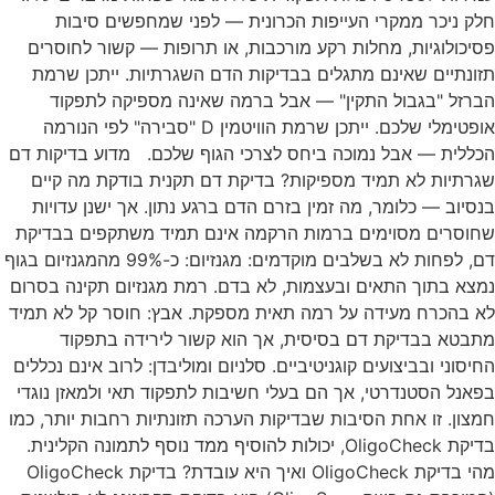
חלק ניכר ממקרי העייפות הכרונית — לפני שמחפשים סיבות
פסיכולוגיות, מחלות רקע מורכבות, או תרופות — קשור לחוסרים
תזונתיים שאינם מתגלים בבדיקות הדם השגרתיות. ייתכן שרמת
הברזל "בגבול התקין" — אבל ברמה שאינה מספיקה לתפקוד
אופטימלי שלכם. ייתכן שרמת הוויטמין D "סבירה" לפי הנורמה
הכללית — אבל נמוכה ביחס לצרכי הגוף שלכם. מדוע בדיקות דם
שגרתיות לא תמיד מספיקות? בדיקת דם תקנית בודקת מה קיים
בנסיוב — כלומר, מה זמין בזרם הדם ברגע נתון. אך ישנן עדויות
שחוסרים מסוימים ברמות הרקמה אינם תמיד משתקפים בבדיקת
דם, לפחות לא בשלבים מוקדמים: מגנזיום: כ-99% מהמגנזיום בגוף
נמצא בתוך התאים ובעצמות, לא בדם. רמת מגנזיום תקינה בסרום
לא בהכרח מעידה על רמה תאית מספקת. אבץ: חוסר קל לא תמיד
מתבטא בבדיקת דם בסיסית, אך הוא קשור לירידה בתפקוד
החיסוני ובביצועים קוגניטיביים. סלניום ומוליבדן: לרוב אינם נכללים
בפאנל הסטנדרטי, אך הם בעלי חשיבות לתפקוד תאי ולמאזן נוגדי
חמצון. זו אחת הסיבות שבדיקות הערכה תזונתיות רחבות יותר, כמו
בדיקת OligoCheck, יכולות להוסיף ממד נוסף לתמונה הקלינית.
מהי בדיקת OligoCheck ואיך היא עובדת? בדיקת OligoCheck