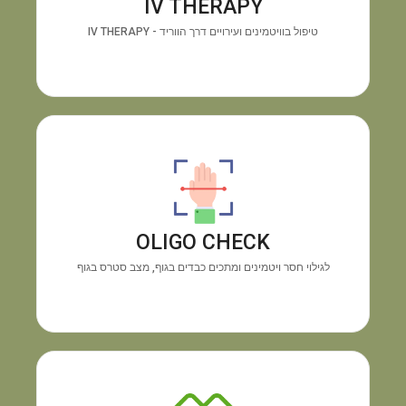
IV THERAPY
האנרגיה ושיפור החיוניות תוך זמן קצר.
טיפול בוויטמינים ועירויים דרך הווריד - IV THERAPY
מכשיר OLIGO CHECK
גילוי
התוצאה:
בדיקה טכנולוגית מיידית דרך כף היד.
חוסרים בוויטמינים ומינרלים והצטברות מתכות רעילות,
OLIGO CHECK
ללא צורך בבדיקת דם.
לגילוי חסר ויטמינים ומתכים כבדים בגוף, מצב סטרס בגוף