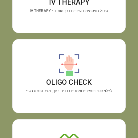
IV THERAPY
האנרגיה ושיפור החיוניות תוך זמן קצר.
טיפול בוויטמינים ועירויים דרך הווריד - IV THERAPY
מכשיר OLIGO CHECK
גילוי
התוצאה:
בדיקה טכנולוגית מיידית דרך כף היד.
חוסרים בוויטמינים ומינרלים והצטברות מתכות רעילות,
OLIGO CHECK
ללא צורך בבדיקת דם.
לגילוי חסר ויטמינים ומתכים כבדים בגוף, מצב סטרס בגוף