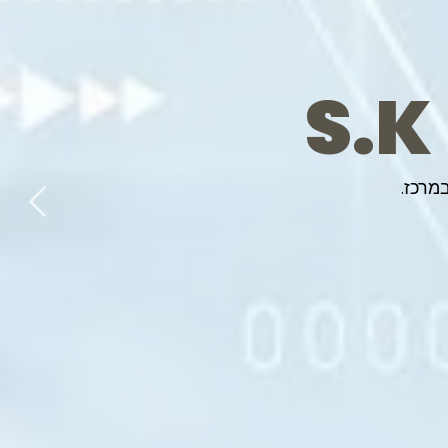
S.K
מרכז.