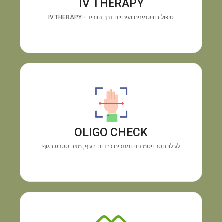
IV THERAPY
האנרגיה ושיפור החיוניות תוך זמן קצר.
טיפול בוויטמינים ועירויים דרך הווריד - IV THERAPY
מכשיר OLIGO CHECK
גילוי
התוצאה:
בדיקה טכנולוגית מיידית דרך כף היד.
חוסרים בוויטמינים ומינרלים והצטברות מתכות רעילות,
OLIGO CHECK
ללא צורך בבדיקת דם.
לגילוי חסר ויטמינים ומתכים כבדים בגוף, מצב סטרס בגוף