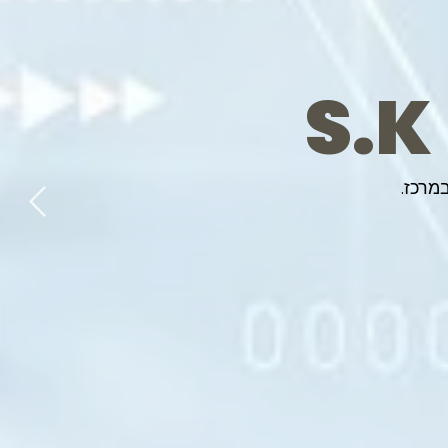
S.K
מרכז.