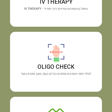
IV THERAPY
האנרגיה ושיפור החיוניות תוך זמן קצר.
טיפול בוויטמינים ועירויים דרך הווריד - IV THERAPY
מכשיר OLIGO CHECK
גילוי
התוצאה:
בדיקה טכנולוגית מיידית דרך כף היד.
חוסרים בוויטמינים ומינרלים והצטברות מתכות רעילות,
OLIGO CHECK
ללא צורך בבדיקת דם.
לגילוי חסר ויטמינים ומתכים כבדים בגוף, מצב סטרס בגוף