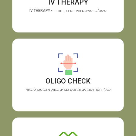
IV THERAPY
האנרגיה ושיפור החיוניות תוך זמן קצר.
טיפול בוויטמינים ועירויים דרך הווריד - IV THERAPY
מכשיר OLIGO CHECK
גילוי
התוצאה:
בדיקה טכנולוגית מיידית דרך כף היד.
חוסרים בוויטמינים ומינרלים והצטברות מתכות רעילות,
OLIGO CHECK
ללא צורך בבדיקת דם.
לגילוי חסר ויטמינים ומתכים כבדים בגוף, מצב סטרס בגוף