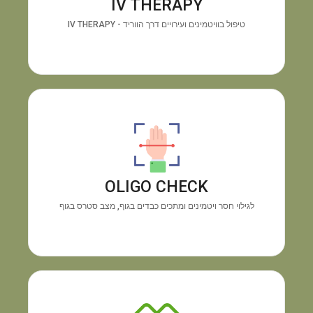
IV THERAPY
האנרגיה ושיפור החיוניות תוך זמן קצר.
טיפול בוויטמינים ועירויים דרך הווריד - IV THERAPY
מכשיר OLIGO CHECK
גילוי
התוצאה:
בדיקה טכנולוגית מיידית דרך כף היד.
חוסרים בוויטמינים ומינרלים והצטברות מתכות רעילות,
OLIGO CHECK
ללא צורך בבדיקת דם.
לגילוי חסר ויטמינים ומתכים כבדים בגוף, מצב סטרס בגוף