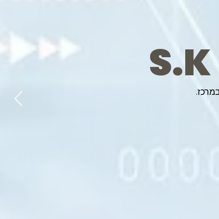
S.K
מרכז.