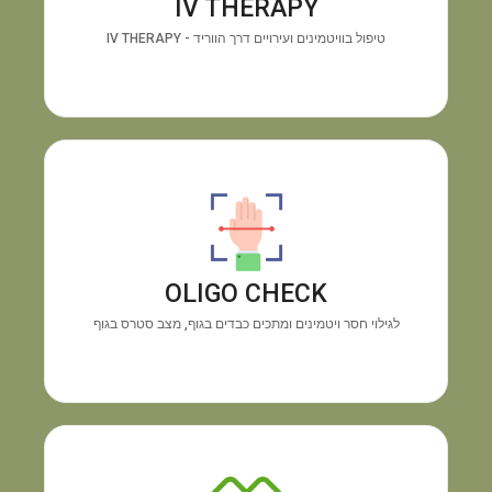
IV THERAPY
האנרגיה ושיפור החיוניות תוך זמן קצר.
טיפול בוויטמינים ועירויים דרך הווריד - IV THERAPY
מכשיר OLIGO CHECK
גילוי
התוצאה:
בדיקה טכנולוגית מיידית דרך כף היד.
חוסרים בוויטמינים ומינרלים והצטברות מתכות רעילות,
OLIGO CHECK
ללא צורך בבדיקת דם.
לגילוי חסר ויטמינים ומתכים כבדים בגוף, מצב סטרס בגוף