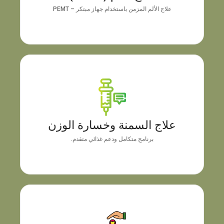
علاج الألم المزمن باستخدام جهاز مبتكر – PEMT
علاج السمنة وخسارة الوزن
يركز العلاج على تغيير تكوين الجسم وتحسين عملية التمثيل
الغذائي، بالإضافة إلى التقنيات الداعمة، لضمان فقدان
علاج السمنة وخسارة الوزن
الوزن الصحي والحفاظ على النتائج بمرور الوقت.
برنامج متكامل ودعم غذائي متقدم.