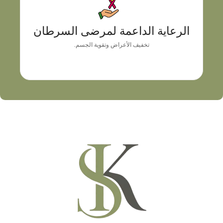
الرعاية الداعمة لمرضى السرطان
نهج طبي شخصي يجمع بين التشخيص الدقيق، وموازنة
الرعاية الداعمة لمرضى السرطان
الأعراض، والتوجيه المهني
تخفيف الأعراض وتقوية الجسم.