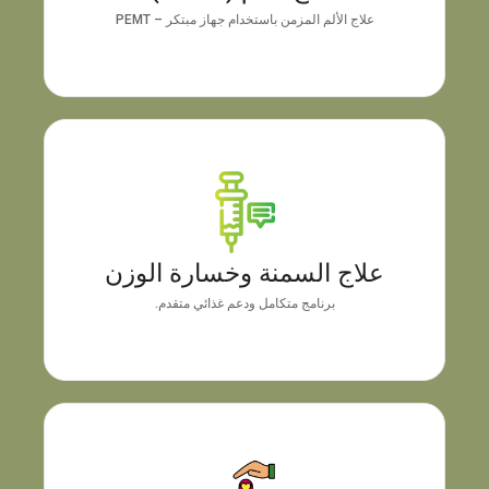
علاج الألم المزمن باستخدام جهاز مبتكر – PEMT
علاج السمنة وخسارة الوزن
يركز العلاج على تغيير تكوين الجسم وتحسين عملية التمثيل
الغذائي، بالإضافة إلى التقنيات الداعمة، لضمان فقدان
علاج السمنة وخسارة الوزن
الوزن الصحي والحفاظ على النتائج بمرور الوقت.
برنامج متكامل ودعم غذائي متقدم.