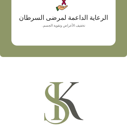
الرعاية الداعمة لمرضى السرطان
نهج طبي شخصي يجمع بين التشخيص الدقيق، وموازنة
الرعاية الداعمة لمرضى السرطان
الأعراض، والتوجيه المهني
تخفيف الأعراض وتقوية الجسم.