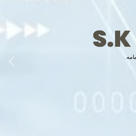
S.K
امه.