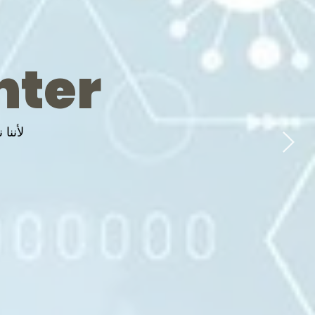
nter
لأننا