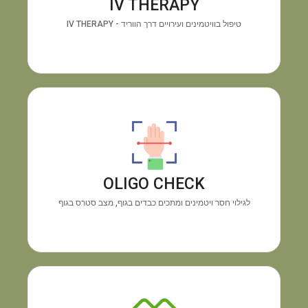
IV THERAPY
האנרגיה ושיפור החיוניות תוך זמן קצר.
טיפול בוויטמינים ועירויים דרך הווריד - IV THERAPY
מכשיר OLIGO CHECK
גילוי
התוצאה:
בדיקה טכנולוגית מיידית דרך כף היד.
חוסרים בוויטמינים ומינרלים והצטברות מתכות רעילות,
OLIGO CHECK
ללא צורך בבדיקת דם.
לגילוי חסר ויטמינים ומתכים כבדים בגוף, מצב סטרס בגוף