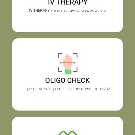
IV THERAPY
האנרגיה ושיפור החיוניות תוך זמן קצר.
טיפול בוויטמינים ועירויים דרך הווריד - IV THERAPY
מכשיר OLIGO CHECK
גילוי
התוצאה:
בדיקה טכנולוגית מיידית דרך כף היד.
חוסרים בוויטמינים ומינרלים והצטברות מתכות רעילות,
OLIGO CHECK
ללא צורך בבדיקת דם.
לגילוי חסר ויטמינים ומתכים כבדים בגוף, מצב סטרס בגוף