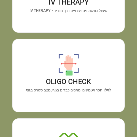
IV THERAPY
האנרגיה ושיפור החיוניות תוך זמן קצר.
טיפול בוויטמינים ועירויים דרך הווריד - IV THERAPY
מכשיר OLIGO CHECK
גילוי
התוצאה:
בדיקה טכנולוגית מיידית דרך כף היד.
חוסרים בוויטמינים ומינרלים והצטברות מתכות רעילות,
OLIGO CHECK
ללא צורך בבדיקת דם.
לגילוי חסר ויטמינים ומתכים כבדים בגוף, מצב סטרס בגוף