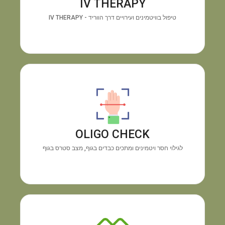
IV THERAPY
האנרגיה ושיפור החיוניות תוך זמן קצר.
טיפול בוויטמינים ועירויים דרך הווריד - IV THERAPY
מכשיר OLIGO CHECK
גילוי
התוצאה:
בדיקה טכנולוגית מיידית דרך כף היד.
חוסרים בוויטמינים ומינרלים והצטברות מתכות רעילות,
OLIGO CHECK
ללא צורך בבדיקת דם.
לגילוי חסר ויטמינים ומתכים כבדים בגוף, מצב סטרס בגוף