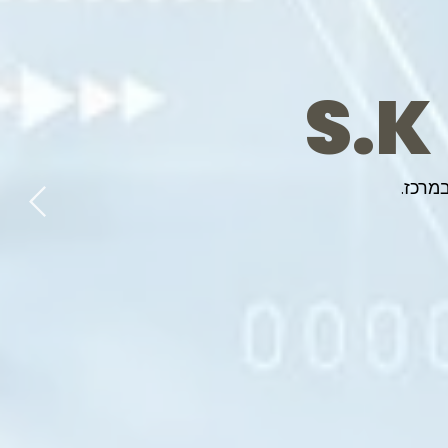
S.K
מרכז.