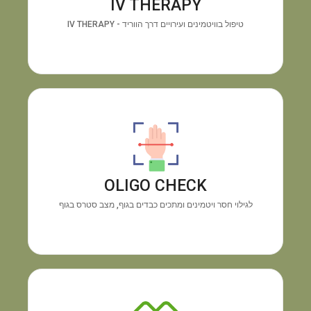
IV THERAPY
האנרגיה ושיפור החיוניות תוך זמן קצר.
טיפול בוויטמינים ועירויים דרך הווריד - IV THERAPY
מכשיר OLIGO CHECK
גילוי
התוצאה:
בדיקה טכנולוגית מיידית דרך כף היד.
חוסרים בוויטמינים ומינרלים והצטברות מתכות רעילות,
OLIGO CHECK
ללא צורך בבדיקת דם.
לגילוי חסר ויטמינים ומתכים כבדים בגוף, מצב סטרס בגוף